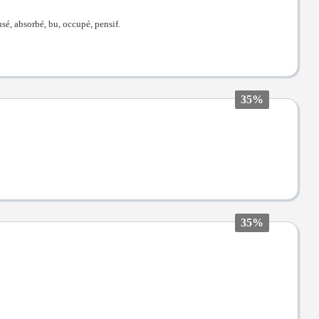
usé, absorbé, bu, occupé, pensif.
35%
35%