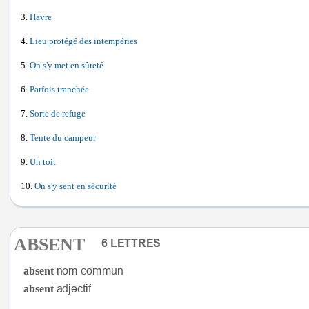
Havre
Lieu protégé des intempéries
On s'y met en sûreté
Parfois tranchée
Sorte de refuge
Tente du campeur
Un toit
On s'y sent en sécurité
ABSENT
absent
absent