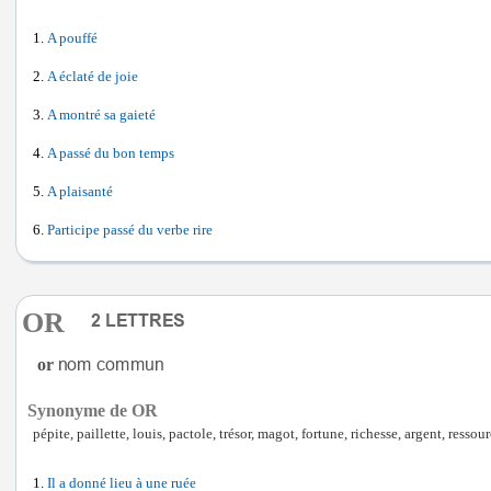
A pouffé
A éclaté de joie
A montré sa gaieté
A passé du bon temps
A plaisanté
Participe passé du verbe rire
OR
or
Synonyme de OR
pépite, paillette, louis, pactole, trésor, magot, fortune, richesse, argent, resso
Il a donné lieu à une ruée