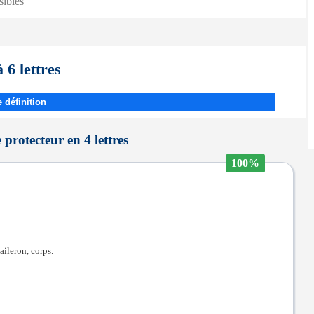
sibles
 6 lettres
 définition
protecteur en 4 lettres
100%
 aileron, corps.