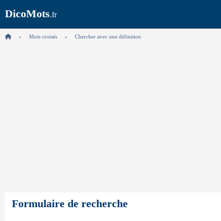
DicoMots
.fr
Mots croisés
Chercher avec une définition
Formulaire de recherche