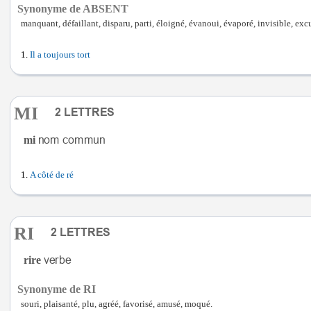
Synonyme de ABSENT
manquant, défaillant, disparu, parti, éloigné, évanoui, évaporé, invisible, exc
Il a toujours tort
MI
mi
A côté de ré
RI
rire
Synonyme de RI
souri, plaisanté, plu, agréé, favorisé, amusé, moqué.