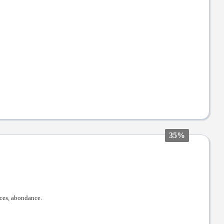
35%
urces, abondance.