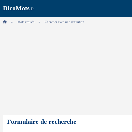
DicoMots
.fr
Mots croisés
Chercher avec une définition
Formulaire de recherche