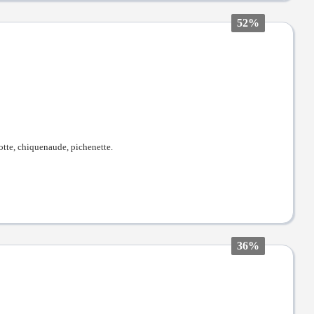
52%
alotte, chiquenaude, pichenette.
36%