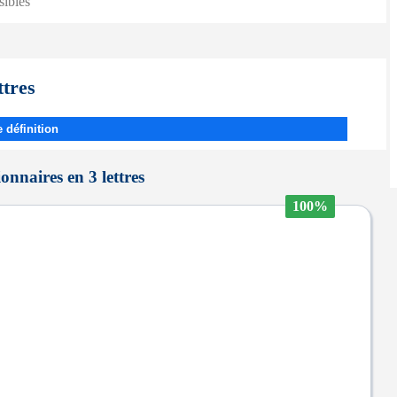
sibles
ttres
 définition
onnaires en 3 lettres
100%