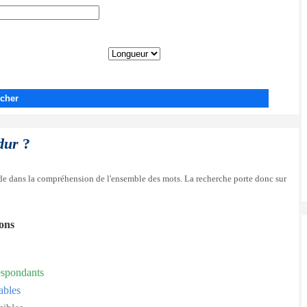
cher
dur
?
side dans la compréhension de l'ensemble des mots. La recherche porte donc sur
ions
espondants
ables