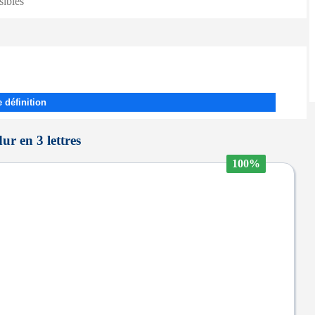
sibles
 définition
ur en 3 lettres
100%