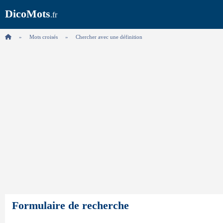
DicoMots
.fr
Mots croisés
Chercher avec une définition
Formulaire de recherche