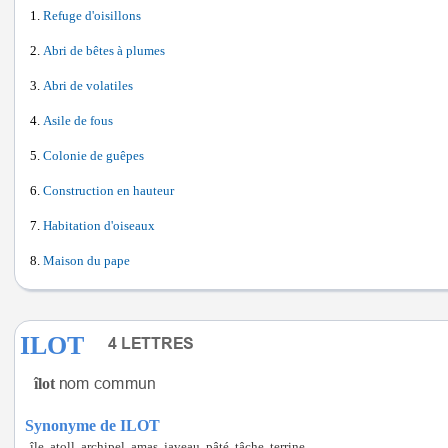
Refuge d'oisillons
Abri de bêtes à plumes
Abri de volatiles
Asile de fous
Colonie de guêpes
Construction en hauteur
Habitation d'oiseaux
Maison du pape
ILOT
îlot
Synonyme de ILOT
île, atoll, archipel, amas, javeau, pâté, tâche, terrine.