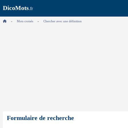
DicoMots
.fr
Mots croisés
Chercher avec une définition
Formulaire de recherche