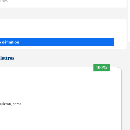
ibles
 définition
lettres
100%
 aileron, corps.