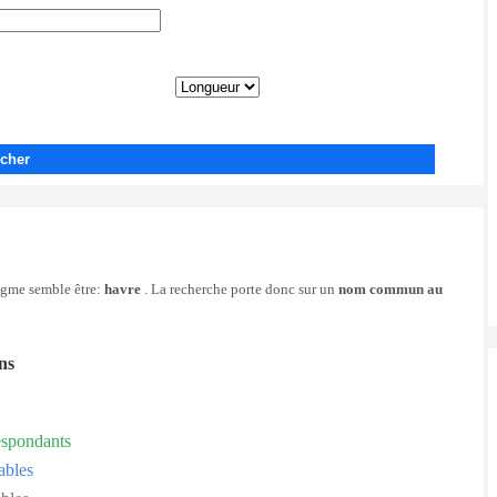
cher
nigme semble être:
havre
. La recherche porte donc sur un
nom commun au
ons
espondants
ables