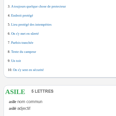
A toujours quelque chose de protecteur
Endroit protégé
Lieu protégé des intempéries
On s'y met en sûreté
Parfois tranchée
Tente du campeur
Un toit
On s'y sent en sécurité
ASILE
asile
asilé