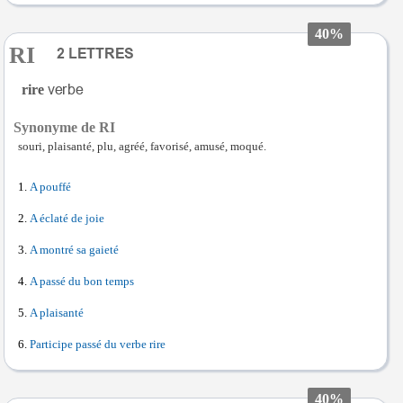
40%
RI
rire
Synonyme de RI
souri, plaisanté, plu, agréé, favorisé, amusé, moqué.
A pouffé
A éclaté de joie
A montré sa gaieté
A passé du bon temps
A plaisanté
Participe passé du verbe rire
40%