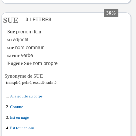
36%
SUE
Sue
fem
su
sue
savoir
Eugène Sue
Synonyme de SUE
transpiré, peiné, exsudé, suinté.
A la goutte au corps
Connue
Est en nage
Est tout en eau