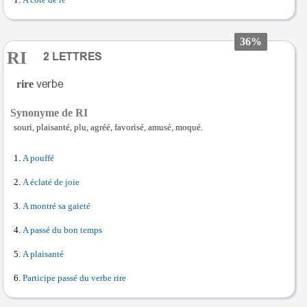
A côté de ré
36%
RI
rire
Synonyme de RI
souri, plaisanté, plu, agréé, favorisé, amusé, moqué.
A pouffé
A éclaté de joie
A montré sa gaieté
A passé du bon temps
A plaisanté
Participe passé du verbe rire