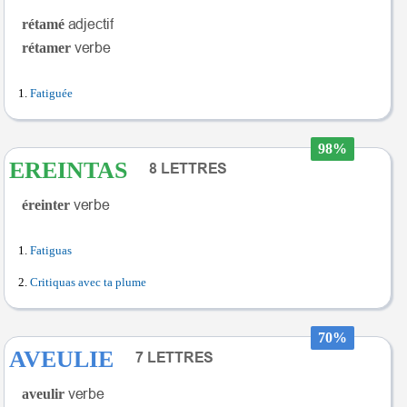
rétamé
rétamer
Fatiguée
98%
EREINTAS
éreinter
Fatiguas
Critiquas avec ta plume
70%
AVEULIE
aveulir