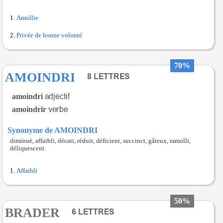
Amollie
Privée de bonne volonté
70%
AMOINDRI
amoindri
amoindrir
Synonyme de AMOINDRI
diminué, affaibli, décati, réduit, déficient, succinct, gâteux, ramolli,
déliquescent.
Affaibli
50%
BRADER