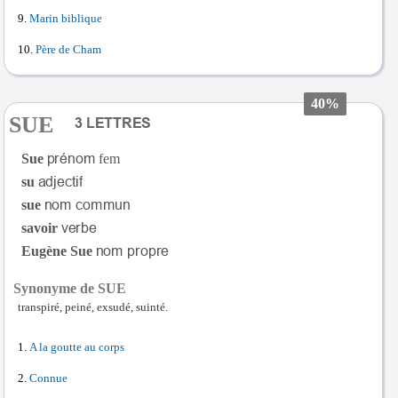
Marin biblique
Père de Cham
40%
SUE
Sue
fem
su
sue
savoir
Eugène Sue
Synonyme de SUE
transpiré, peiné, exsudé, suinté.
A la goutte au corps
Connue