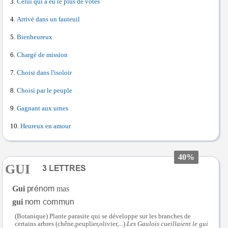
Celui qui a eu le plus de votes
Arrivé dans un fauteuil
Bienheureux
Chargé de mission
Choisi dans l'isoloir
Choisi par le peuple
Gagnant aux urnes
Heureux en amour
40%
GUI
Gui
mas
gui
(Botanique) Plante parasite qui se développe sur les branches de
certains arbres (chêne,peuplier,olivier,...).
Les Gaulois cueillaient le gui