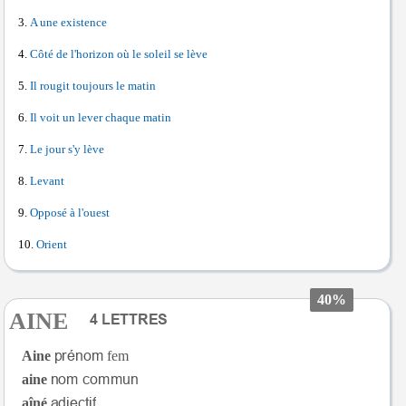
A une existence
Côté de l'horizon où le soleil se lève
Il rougit toujours le matin
Il voit un lever chaque matin
Le jour s'y lève
Levant
Opposé à l'ouest
Orient
40%
AINE
Aine
fem
aine
aîné