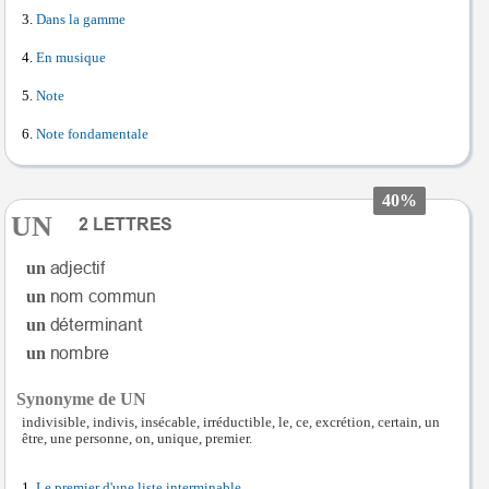
Dans la gamme
En musique
Note
Note fondamentale
40%
UN
un
un
un
un
Synonyme de UN
indivisible, indivis, insécable, irréductible, le, ce, excrétion, certain, un
être, une personne, on, unique, premier.
Le premier d'une liste interminable