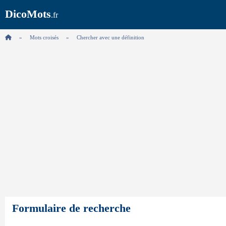
DicoMots
.fr
Mots croisés
Chercher avec une définition
Formulaire de recherche