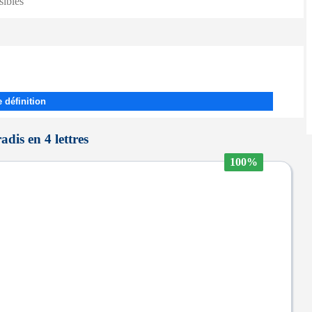
sibles
 définition
adis en 4 lettres
100%