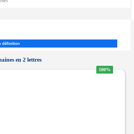
ibles
 définition
ines en 2 lettres
100%