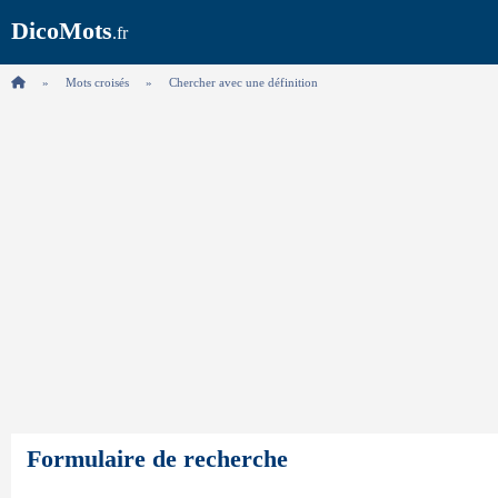
DicoMots
.fr
Mots croisés
Chercher avec une définition
Formulaire de recherche