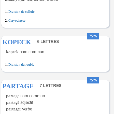
méiose, caryocinèse, division, scission.
Division de cellule
Caryocinese
75%
KOPECK
kopeck
Division du rouble
75%
PARTAGE
partage
partagé
partager