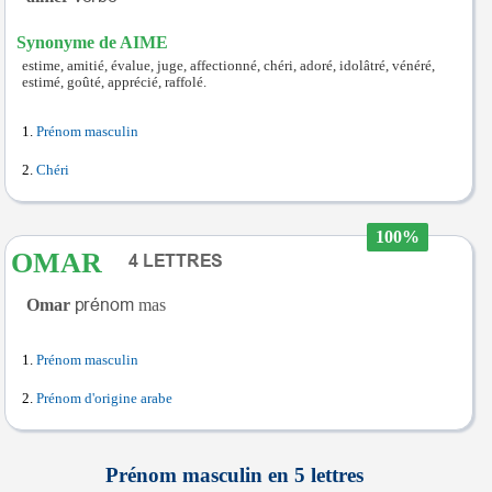
Synonyme de AIME
estime, amitié, évalue, juge, affectionné, chéri, adoré, idolâtré, vénéré,
estimé, goûté, apprécié, raffolé.
Prénom masculin
Chéri
100%
OMAR
Omar
mas
Prénom masculin
Prénom d'origine arabe
Prénom masculin en 5 lettres