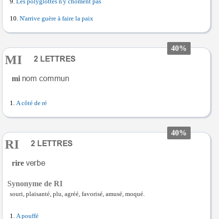
Les polyglottes n'y chôment pas
N'arrive guère à faire la paix
40%
MI
mi
A côté de ré
40%
RI
rire
Synonyme de RI
souri, plaisanté, plu, agréé, favorisé, amusé, moqué.
A pouffé