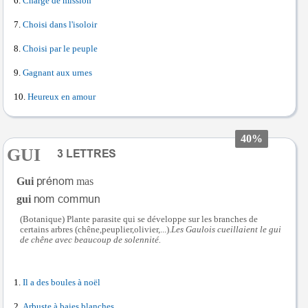
Chargé de mission
Choisi dans l'isoloir
Choisi par le peuple
Gagnant aux urnes
Heureux en amour
40%
GUI
Gui
mas
gui
(Botanique) Plante parasite qui se développe sur les branches de
certains arbres (chêne,peuplier,olivier,...).
Les Gaulois cueillaient le gui
de chêne avec beaucoup de solennité.
Il a des boules à noël
Arbuste à baies blanches