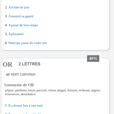
A éclaté de joie
A montré sa gaieté
A passé du bon temps
A plaisanté
Participe passé du verbe rire
40%
OR
or
Synonyme de OR
pépite, paillette, louis, pactole, trésor, magot, fortune, richesse, argent,
ressources, abondance.
Il a donné lieu à une ruée