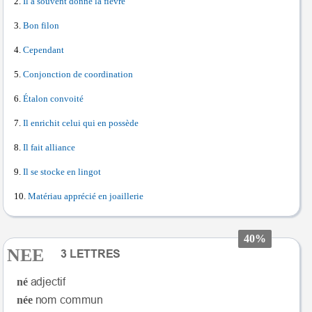
Il a souvent donné la fièvre
Bon filon
Cependant
Conjonction de coordination
Étalon convoité
Il enrichit celui qui en possède
Il fait alliance
Il se stocke en lingot
Matériau apprécié en joaillerie
40%
NEE
né
née