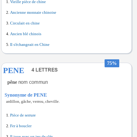
Vieille pièce de chine
Ancienne monnaie chinoise
Circulait en chine
Ancien blé chinois
Il s'échangeait en Chine
75%
PENE
pêne
Synonyme de PENE
ardillon, gâche, verrou, cheville.
Pièce de serrure
Fer à boucler
Il joue avec un jeu de clés