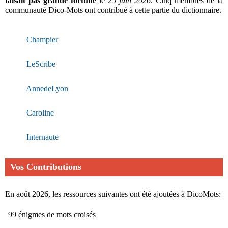
faisait pas grande fortune
le
25 juin 2026
. Cinq membres de la
communauté Dico-Mots ont contribué à cette partie du dictionnaire.
Champier
LeScribe
AnnedeLyon
Caroline
Internaute
Vos Contributions
En août 2026, les ressources suivantes ont été ajoutées à DicoMots:
99 énigmes de mots croisés