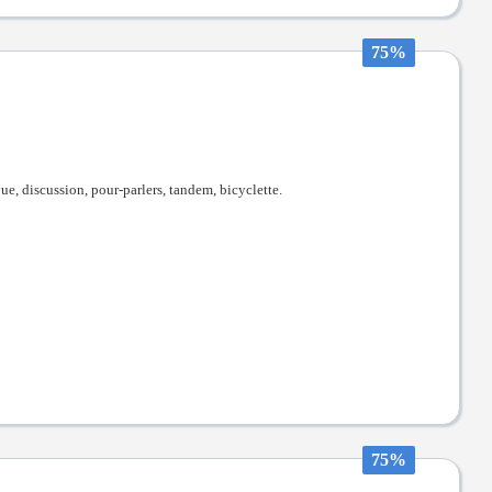
75%
vue, discussion, pour-parlers, tandem, bicyclette.
75%