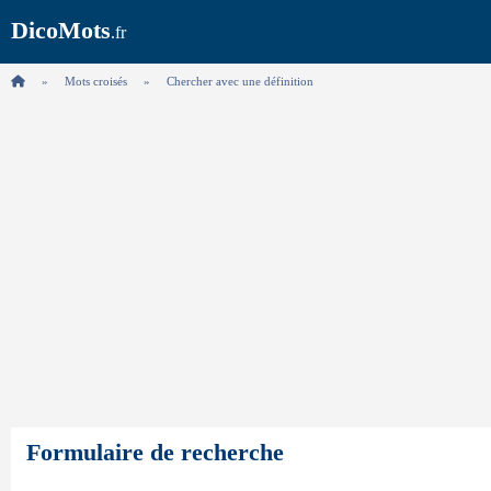
DicoMots
.fr
Mots croisés
Chercher avec une définition
Formulaire de recherche