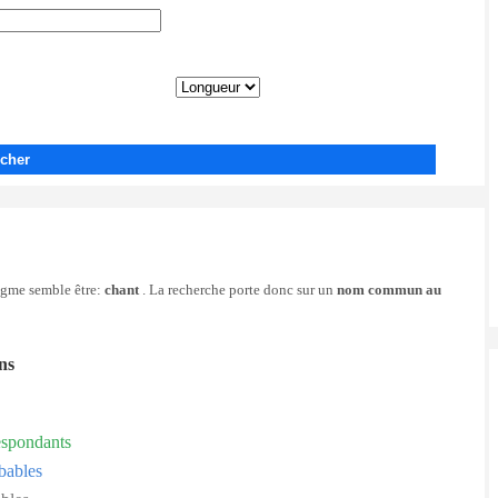
cher
nigme semble être:
chant
. La recherche porte donc sur un
nom commun au
ons
espondants
bables