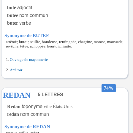
buté
butée
buter
Synonyme de BUTEE
arrêtoir, butoir, saillie, boudeuse, renfrognée, chagrine, morose, maussade,
revêche, têtue, achoppée, heurtoir, limite.
Ouvrage de maçonnerie
Arrêtoir
74%
REDAN
Redan
ville États-Unis
redan
Synonyme de REDAN
ressaut, saillie, cahot.