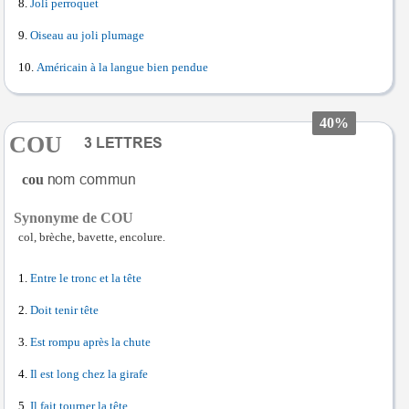
Joli perroquet
Oiseau au joli plumage
Américain à la langue bien pendue
40%
COU
cou
Synonyme de COU
col, brèche, bavette, encolure.
Entre le tronc et la tête
Doit tenir tête
Est rompu après la chute
Il est long chez la girafe
Il fait tourner la tête