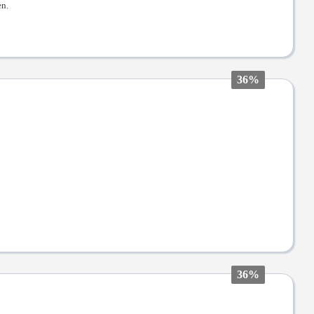
en.
36%
36%