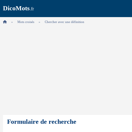
DicoMots
.fr
Mots croisés
Chercher avec une définition
Formulaire de recherche