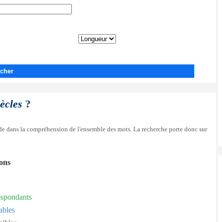
cher
iècles
?
side dans la compréhension de l'ensemble des mots. La recherche porte donc sur
ions
espondants
ables