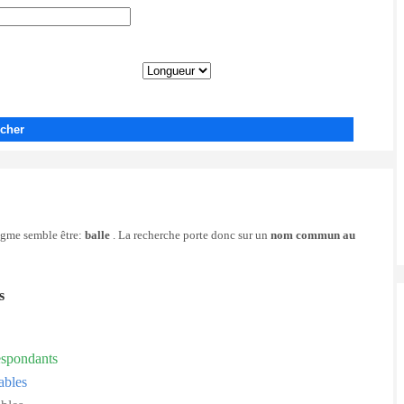
cher
nigme semble être:
balle
. La recherche porte donc sur un
nom commun au
s
espondants
ables