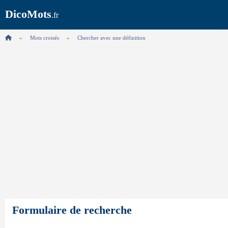
DicoMots
.fr
Mots croisés
Chercher avec une définition
Formulaire de recherche