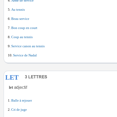
Arme de service
Au tennis
Beau service
Bon coup en court
Coup au tennis
Service canon au tennis
Service de Nadal
LET
let
Balle à rejouer
Cri de juge