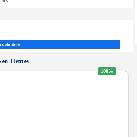
ibles
 définition
 en 3 lettres
100%