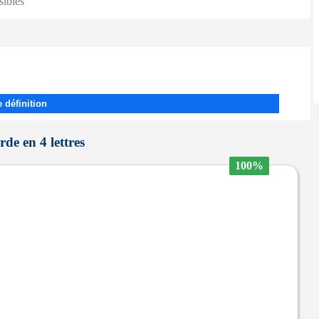
sibles
 définition
arde en 4 lettres
100%