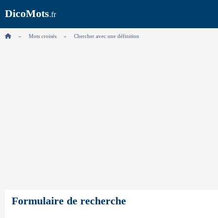
DicoMots
.fr
Mots croisés
Chercher avec une définition
Formulaire de recherche