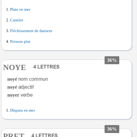
Plate en mer
Carrelet
Fléchissement de danseur
Poisson plat
36%
NOYE
noyé
noyé
noyer
Disparu en mer
36%
PRET