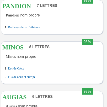
99%
PANDION
Pandion
Roi légendaire d'athènes
98%
MINOS
Minos
Roi de Crète
Fils de zeus et europe
98%
AUGIAS
Augias