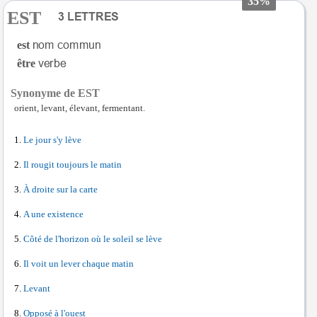
35%
EST
est
être
Synonyme de EST
orient, levant, élevant, fermentant.
Le jour s'y lève
Il rougit toujours le matin
À droite sur la carte
A une existence
Côté de l'horizon où le soleil se lève
Il voit un lever chaque matin
Levant
Opposé à l'ouest