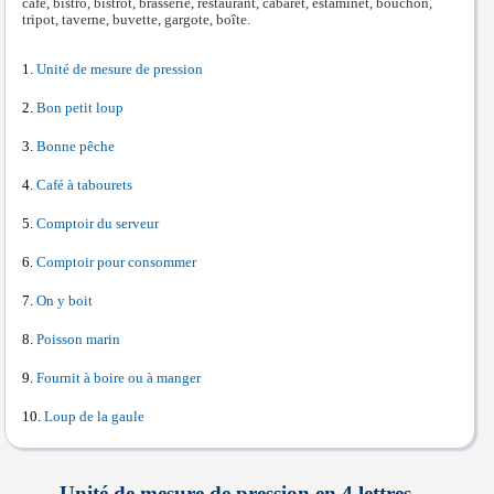
café, bistro, bistrot, brasserie, restaurant, cabaret, estaminet, bouchon,
tripot, taverne, buvette, gargote, boîte.
Unité de mesure de pression
Bon petit loup
Bonne pêche
Café à tabourets
Comptoir du serveur
Comptoir pour consommer
On y boit
Poisson marin
Fournit à boire ou à manger
Loup de la gaule
Unité de mesure de pression en 4 lettres