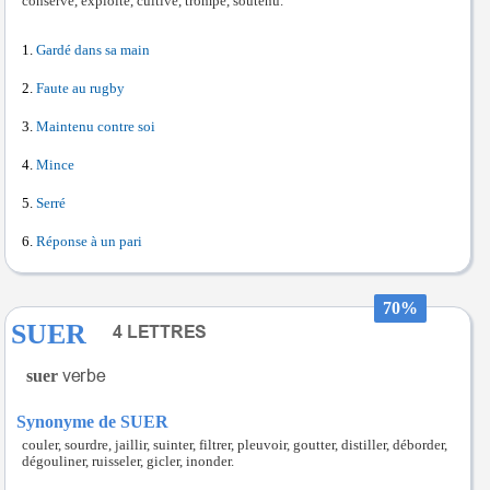
conservé, exploité, cultivé, trompé, soutenu.
Gardé dans sa main
Faute au rugby
Maintenu contre soi
Mince
Serré
Réponse à un pari
70%
SUER
suer
Synonyme de SUER
couler, sourdre, jaillir, suinter, filtrer, pleuvoir, goutter, distiller, déborder,
dégouliner, ruisseler, gicler, inonder.