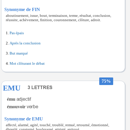
Synonyme de FIN
aboutissement, issue, bout, terminaison, terme, résultat, conclusion,
réussite, achèvement, finition, couronnement, clôture, adroit.
Pas épais
Après la conclusion
But marqué
Mot clôturant le débat
75%
EMU
ému
émouvoir
Synonyme de EMU
affecté, alarmé, agité, touché, troublé, remué, retourné, émotionné,
ébranlé, consterné, bouleversé, attristé, apitoyé.