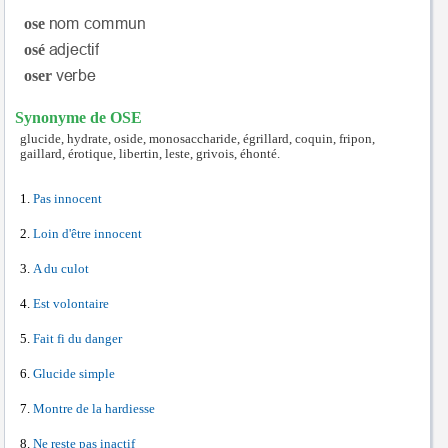
ose
osé
oser
Synonyme de OSE
glucide, hydrate, oside, monosaccharide, égrillard, coquin, fripon,
gaillard, érotique, libertin, leste, grivois, éhonté.
Pas innocent
Loin d'être innocent
A du culot
Est volontaire
Fait fi du danger
Glucide simple
Montre de la hardiesse
Ne reste pas inactif