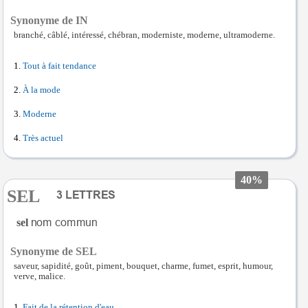
Synonyme de IN
branché, câblé, intéressé, chébran, moderniste, moderne, ultramoderne.
Tout à fait tendance
À la mode
Moderne
Très actuel
40%
SEL
sel
Synonyme de SEL
saveur, sapidité, goût, piment, bouquet, charme, fumet, esprit, humour,
verve, malice.
Fait de la rétention d'eau