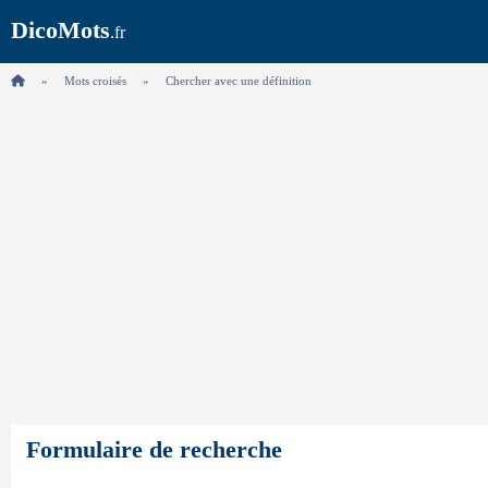
DicoMots
.fr
Mots croisés
Chercher avec une définition
Formulaire de recherche