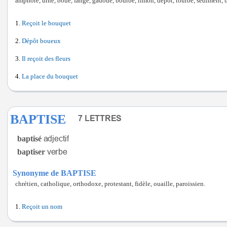
amphore, urne, boue, fange, gadoue, bourbe, limon, dépôt, tourbe, sédiment, bo
Reçoit le bouquet
Dépôt boueux
Il reçoit des fleurs
La place du bouquet
BAPTISE
baptisé
baptiser
Synonyme de BAPTISE
chrétien, catholique, orthodoxe, protestant, fidèle, ouaille, paroissien.
Reçoit un nom