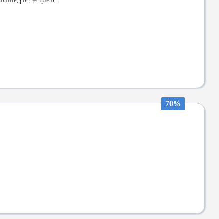
uille, pot, récipient.
70%