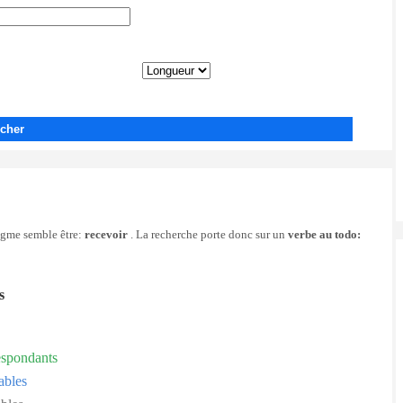
cher
nigme semble être:
recevoir
. La recherche porte donc sur un
verbe au todo:
s
espondants
ables