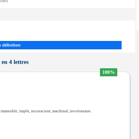
ibles
 définition
en 4 lettres
100%
re, immeuble, impôt, inconscient, machinal, involontaire.