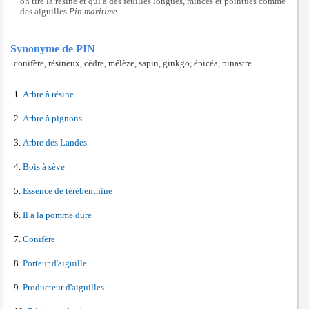
on tire la résine et qui a des feuilles longues, minces et pointues comme
des aiguilles.
Pin maritime
Synonyme de PIN
conifère, résineux, cèdre, mélèze, sapin, ginkgo, épicéa, pinastre.
Arbre à résine
Arbre à pignons
Arbre des Landes
Bois à sève
Essence de térébenthine
Il a la pomme dure
Conifère
Porteur d'aiguille
Producteur d'aiguilles