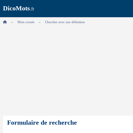
DicoMots
.fr
Mots croisés
Chercher avec une définition
Formulaire de recherche