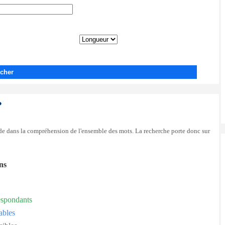
cher
?
side dans la compréhension de l'ensemble des mots. La recherche porte donc sur
ons
espondants
ables