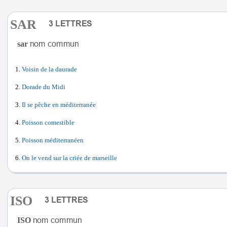
SAR
sar
Voisin de la daurade
Dorade du Midi
Il se pêche en méditerranée
Poisson comestible
Poisson méditerranéen
On le vend sur la criée de marseille
ISO
ISO