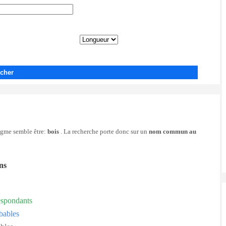
cher
nigme semble être:
bois
. La recherche porte donc sur un
nom commun au
ons
espondants
bables