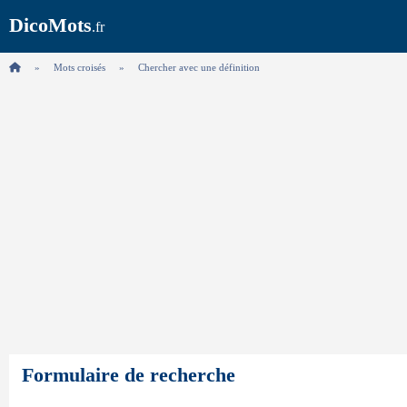
DicoMots
.fr
Mots croisés
Chercher avec une définition
Formulaire de recherche