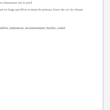
s chaussures sur le pied.
asé en large pavillon et muni de pistons.
Jouer du cor de chasse.
urillon, induration, racornissement, huchet, cornet.