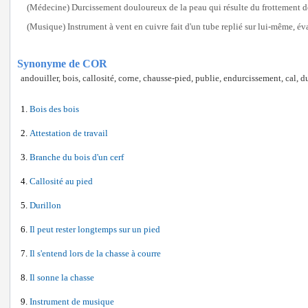
(Médecine) Durcissement douloureux de la peau qui résulte du frottement de
(Musique) Instrument à vent en cuivre fait d'un tube replié sur lui-même, év
Synonyme de COR
andouiller, bois, callosité, corne, chausse-pied, publie, endurcissement, cal, d
Bois des bois
Attestation de travail
Branche du bois d'un cerf
Callosité au pied
Durillon
Il peut rester longtemps sur un pied
Il s'entend lors de la chasse à courre
Il sonne la chasse
Instrument de musique