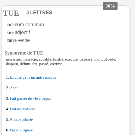
36%
TUE
tué
tué
taire
Synonyme de TUE
assassiné, massacré, accablé, fusillé, exécuté, trépassé, mort, décédé,
disparu, défunt, feu, passé, victime.
Envoie dans un autre monde
Abat
Fait passer de vie à trépas
Fait un malheur
Non exprimée
Pas divulguée