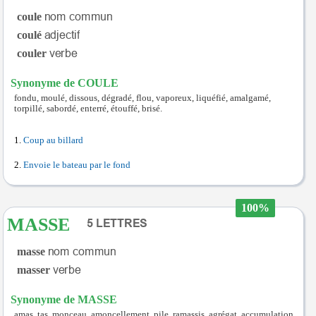
coule
coulé
couler
Synonyme de COULE
fondu, moulé, dissous, dégradé, flou, vaporeux, liquéfié, amalgamé,
torpillé, sabordé, enterré, étouffé, brisé.
Coup au billard
Envoie le bateau par le fond
100%
MASSE
masse
masser
Synonyme de MASSE
amas, tas, monceau, amoncellement, pile, ramassis, agrégat, accumulation,