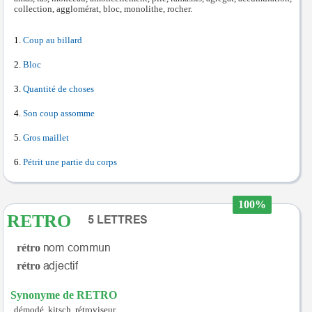
collection, agglomérat, bloc, monolithe, rocher.
Coup au billard
Bloc
Quantité de choses
Son coup assomme
Gros maillet
Pétrit une partie du corps
100%
RETRO
rétro
rétro
Synonyme de RETRO
démodé, kitsch, rétroviseur.