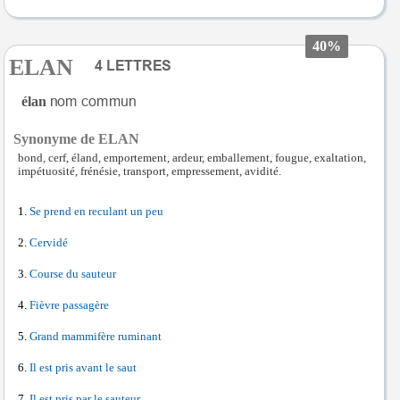
40%
ELAN
élan
Synonyme de ELAN
bond, cerf, éland, emportement, ardeur, emballement, fougue, exaltation,
impétuosité, frénésie, transport, empressement, avidité.
Se prend en reculant un peu
Cervidé
Course du sauteur
Fièvre passagère
Grand mammifère ruminant
Il est pris avant le saut
Il est pris par le sauteur