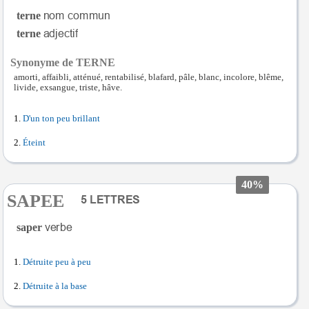
terne
terne
Synonyme de TERNE
amorti, affaibli, atténué, rentabilisé, blafard, pâle, blanc, incolore, blême,
livide, exsangue, triste, hâve.
D'un ton peu brillant
Éteint
40%
SAPEE
saper
Détruite peu à peu
Détruite à la base