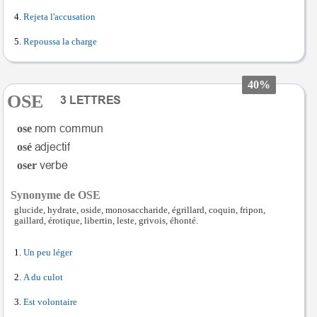
Rejeta l'accusation
Repoussa la charge
40%
OSE
ose
osé
oser
Synonyme de OSE
glucide, hydrate, oside, monosaccharide, égrillard, coquin, fripon,
gaillard, érotique, libertin, leste, grivois, éhonté.
Un peu léger
A du culot
Est volontaire