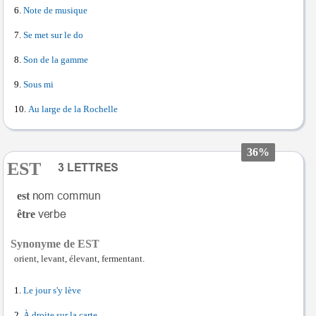
Note de musique
Se met sur le do
Son de la gamme
Sous mi
Au large de la Rochelle
36%
EST
est
être
Synonyme de EST
orient, levant, élevant, fermentant.
Le jour s'y lève
À droite sur la carte