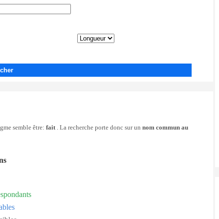
cher
nigme semble être:
fait
. La recherche porte donc sur un
nom commun au
ons
espondants
ables