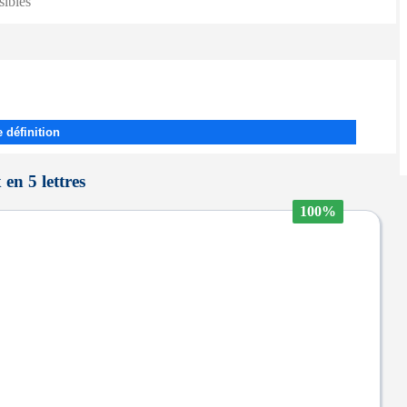
sibles
 définition
 en 5 lettres
100%