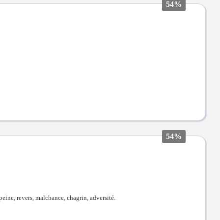
54%
54%
 peine, revers, malchance, chagrin, adversité.