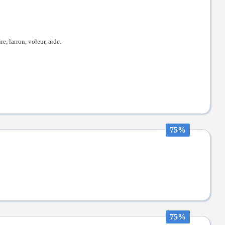
, larron, voleur, aide.
75%
75%