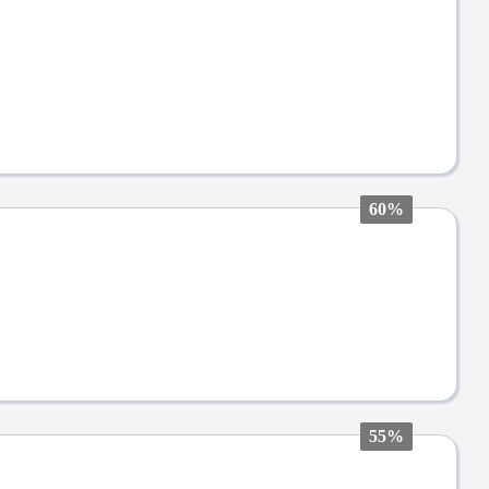
60%
55%