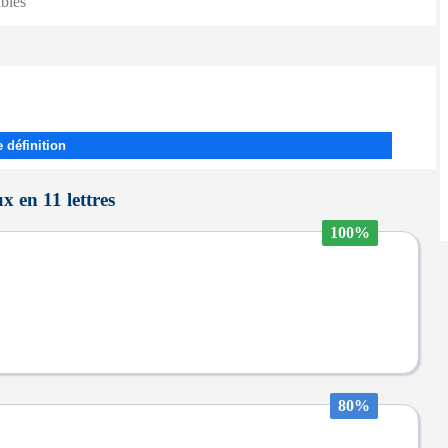
ibles
 définition
 en 11 lettres
100%
80%