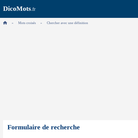
DicoMots
.fr
Mots croisés
Chercher avec une définition
Formulaire de recherche