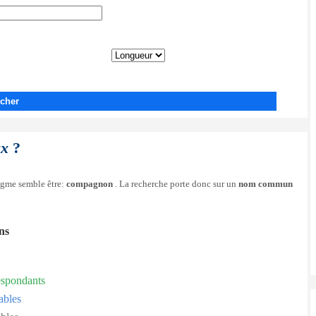
cher
ux
?
nigme semble être:
compagnon
. La recherche porte donc sur un
nom commun
ons
espondants
ables