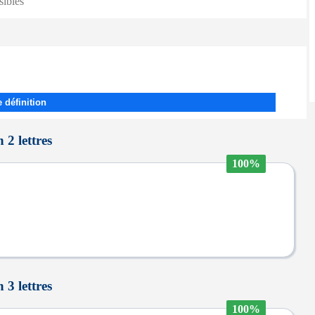
sibles
 définition
 2 lettres
100%
 3 lettres
100%