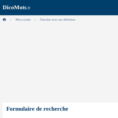
DicoMots
.fr
Mots croisés
Chercher avec une définition
Formulaire de recherche