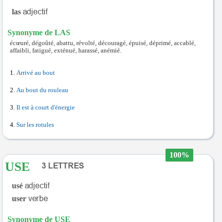
las
Synonyme de LAS
écœuré, dégoûté, abattu, révolté, découragé, épuisé, déprimé, accablé,
affaibli, fatigué, exténué, harassé, anémié.
Arrivé au bout
Au bout du rouleau
Il est à court d'énergie
Sur les rotules
100%
USE
usé
user
Synonyme de USE