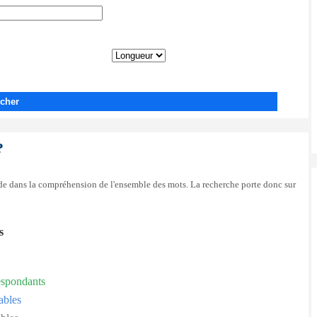
cher
?
side dans la compréhension de l'ensemble des mots. La recherche porte donc sur
s
espondants
ables