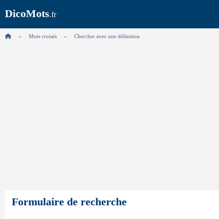
DicoMots
.fr
Mots croisés
Chercher avec une définition
Formulaire de recherche