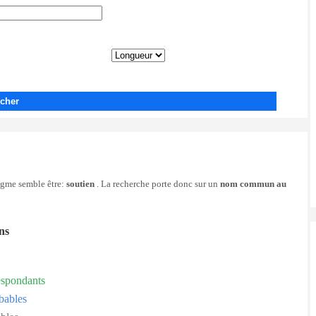
cher
nigme semble être:
soutien
. La recherche porte donc sur un
nom commun au
ons
espondants
bables