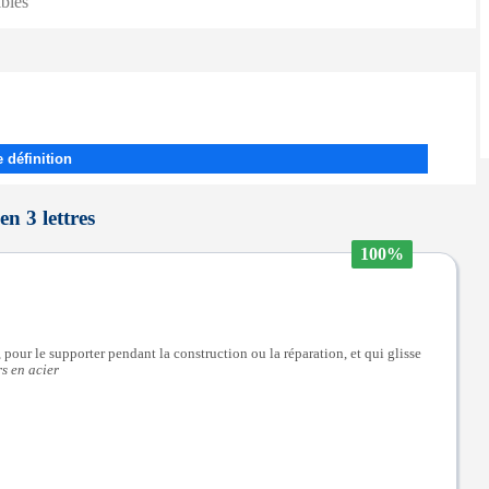
ibles
 définition
en 3 lettres
100%
pour le supporter pendant la construction ou la réparation, et qui glisse
s en acier