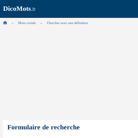
DicoMots
.fr
Mots croisés
Chercher avec une définition
Formulaire de recherche