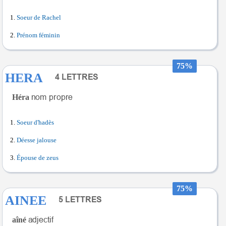
Soeur de Rachel
Prénom féminin
75%
HERA
Héra
Soeur d'hadès
Déesse jalouse
Épouse de zeus
75%
AINEE
aîné