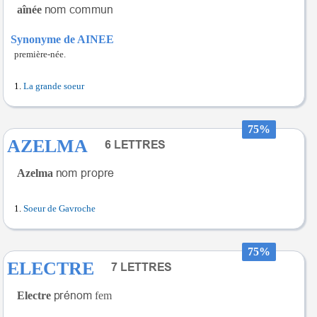
aînée
Synonyme de AINEE
première-née.
La grande soeur
75%
AZELMA
Azelma
Soeur de Gavroche
75%
ELECTRE
Electre
fem