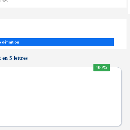
ibles
 définition
 en 5 lettres
100%