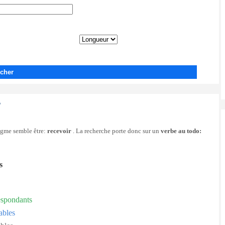
cher
?
nigme semble être:
recevoir
. La recherche porte donc sur un
verbe au todo:
s
espondants
ables