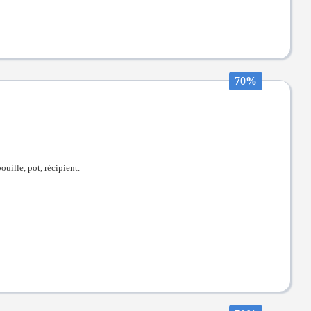
70%
uille, pot, récipient.