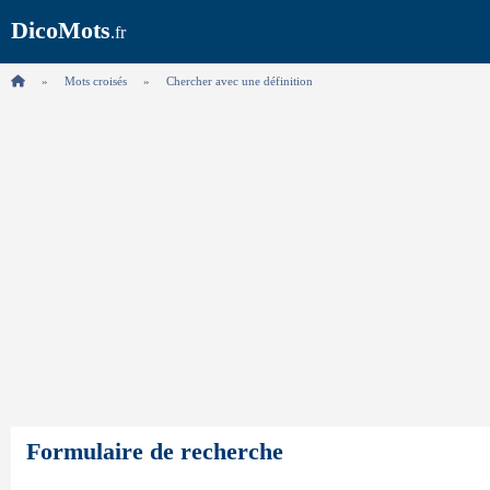
DicoMots
.fr
Mots croisés
Chercher avec une définition
Formulaire de recherche