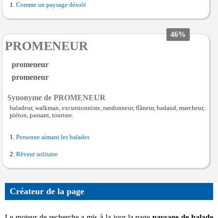
Comme un paysage désolé
46%
PROMENEUR
promeneur
promeneur
Synonyme de PROMENEUR
baladeur, walkman, excursionniste, randonneur, flâneur, badaud, marcheur,
piéton, passant, touriste.
Personne aimant les balades
Rêveur solitaire
Créateur de la page
Le moteur de recherche a mis à la jour la page
paysage de balade