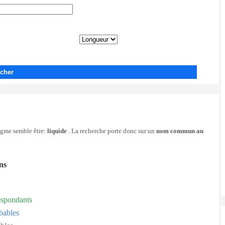
cher
nigme semble être:
liquide
. La recherche porte donc sur un
nom commun au
ons
espondants
bables