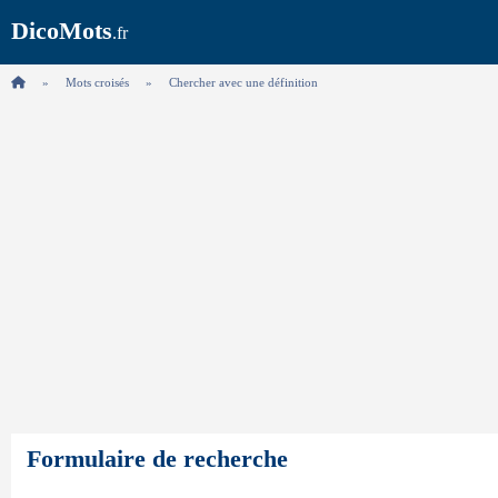
DicoMots
.fr
Mots croisés
Chercher avec une définition
Formulaire de recherche