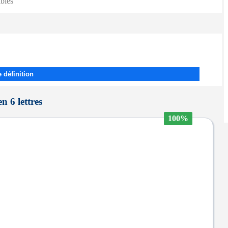
ibles
 définition
n 6 lettres
100%