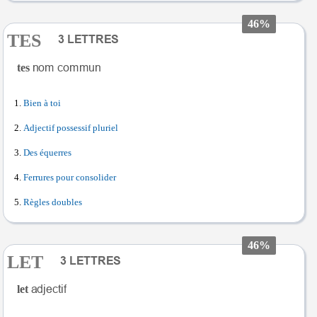
46%
TES
tes
Bien à toi
Adjectif possessif pluriel
Des équerres
Ferrures pour consolider
Règles doubles
46%
LET
let