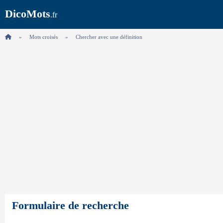
DicoMots
.fr
Mots croisés
Chercher avec une définition
Formulaire de recherche