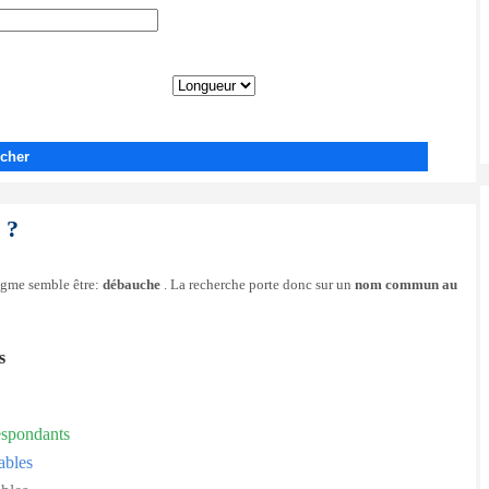
cher
?
nigme semble être:
débauche
. La recherche porte donc sur un
nom commun au
s
espondants
ables