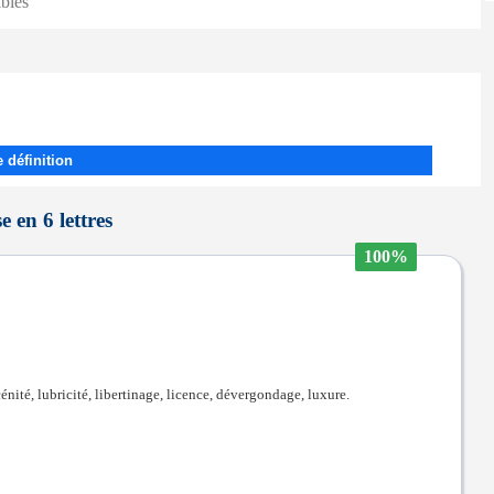
ibles
 définition
 en 6 lettres
100%
nité, lubricité, libertinage, licence, dévergondage, luxure.