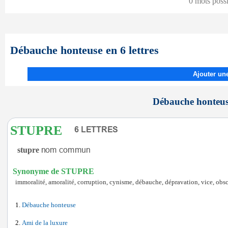
0 mots poss
Débauche honteuse en 6 lettres
Ajouter une
Débauche honteuse
STUPRE
stupre
Synonyme de STUPRE
immoralité, amoralité, corruption, cynisme, débauche, dépravation, vice, obscé
Débauche honteuse
Ami de la luxure