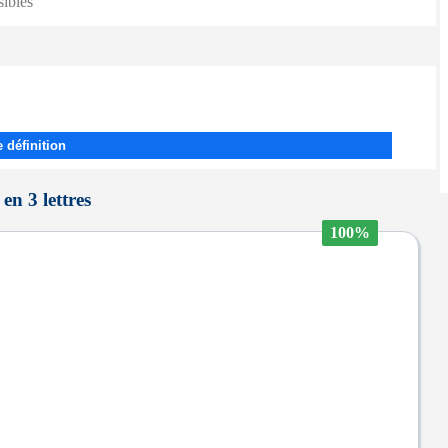
sibles
 définition
 en 3 lettres
100%