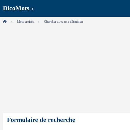
DicoMots
.fr
Mots croisés
Chercher avec une définition
Formulaire de recherche